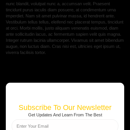
nunc blandit, volutpat nunc a, accumsan velit. Praesent
tincidunt purus iaculis diam posuere, at condimentum urna
imperdiet. Nam sit amet pulvinar massa, id hendrerit ante.
Vestibulum tellus tellus, eleifend nec placerat tempus, tincidunt
at orci. Morbi mollis, justo aliquam venenatis euismod, diam
ante sollicitudin lacus, ac fermentum sapien velit quis magna.
Integer rutrum lacinia ullamcorper. Vivamus sit amet bibendum
augue, non luctus diam. Cras nisi est, ultricies eget ipsum ut,
viverra facilisis tortor.
Subscribe To Our Newsletter
Get Updates And Learn From The Best