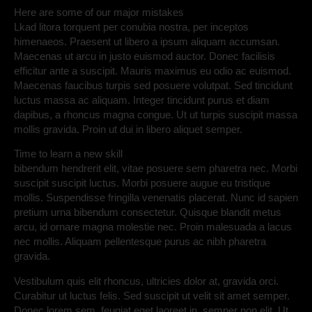
Here are some of our major mistakes
Lkad litora torquent per conubia nostra, per inceptos
himenaeos. Praesent ut libero a ipsum aliquam accumsan.
Maecenas ut arcu in justo euismod auctor. Donec facilisis
efficitur ante a suscipit. Mauris maximus eu odio ac euismod.
Maecenas faucibus turpis sed posuere volutpat. Sed tincidunt
luctus massa ac aliquam. Integer tincidunt purus et diam
dapibus, a rhoncus magna congue. Ut ut turpis suscipit massa
mollis gravida. Proin ut dui in libero aliquet semper.
Time to learn a new skill
bibendum hendrerit elit, vitae posuere sem pharetra nec. Morbi
suscipit suscipit luctus. Morbi posuere augue eu tristique
mollis. Suspendisse fringilla venenatis placerat. Nunc id sapien
pretium urna bibendum consectetur. Quisque blandit metus
arcu, id ornare magna molestie nec. Proin malesuada a lacus
nec mollis. Aliquam pellentesque purus ac nibh pharetra
gravida.
Vestibulum quis elit rhoncus, ultricies dolor at, gravida orci.
Curabitur ut luctus felis. Sed suscipit ut velit sit amet semper.
Donec lorem sem, feugiat eget laoreet in, semper non elit. Ut