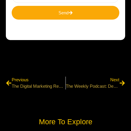
Send
Previous
Next
The Digital Marketing Revolution Is Here Is Here & Now
The Weekly Podcast: Design Meets Technology
More To Explore