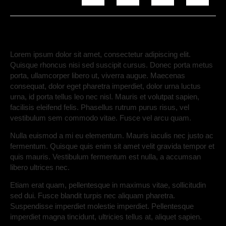
Lorem ipsum dolor sit amet, consectetur adipiscing elit.
Quisque rhoncus nisi sed suscipit cursus. Donec porta metus
porta, ullamcorper libero ut, viverra augue. Maecenas
consequat, dolor eget pharetra imperdiet, dolor urna luctus
urna, id porta tellus leo nec nisl. Mauris et volutpat sapien,
facilisis eleifend felis. Phasellus rutrum purus risus, vel
vestibulum sem commodo vitae. Fusce vel arcu quam.
Nulla euismod a mi eu elementum. Mauris iaculis nec justo ac
fermentum. Quisque quis enim sit amet velit gravida tempor et
quis mauris. Vestibulum fermentum est nulla, a accumsan
libero ultrices nec.
Etiam erat quam, pellentesque in maximus vitae, sollicitudin
sed dui. Fusce blandit turpis nec aliquam pharetra.
Suspendisse imperdiet molestie imperdiet. Pellentesque
imperdiet magna tincidunt, ultricies tellus at, aliquet sapien.