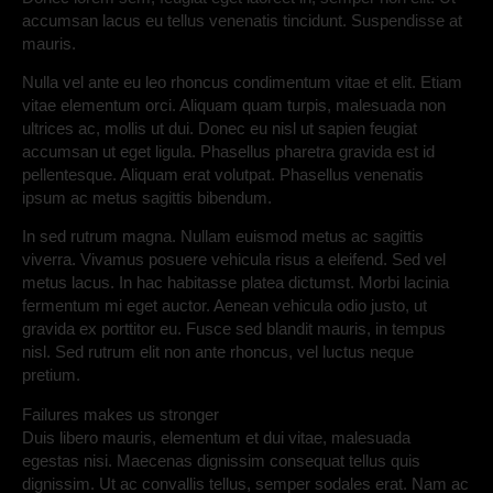
accumsan lacus eu tellus venenatis tincidunt. Suspendisse at
mauris.
Nulla vel ante eu leo rhoncus condimentum vitae et elit. Etiam
vitae elementum orci. Aliquam quam turpis, malesuada non
ultrices ac, mollis ut dui. Donec eu nisl ut sapien feugiat
accumsan ut eget ligula. Phasellus pharetra gravida est id
pellentesque. Aliquam erat volutpat. Phasellus venenatis
ipsum ac metus sagittis bibendum.
In sed rutrum magna. Nullam euismod metus ac sagittis
viverra. Vivamus posuere vehicula risus a eleifend. Sed vel
metus lacus. In hac habitasse platea dictumst. Morbi lacinia
fermentum mi eget auctor. Aenean vehicula odio justo, ut
gravida ex porttitor eu. Fusce sed blandit mauris, in tempus
nisl. Sed rutrum elit non ante rhoncus, vel luctus neque
pretium.
Failures makes us stronger
Duis libero mauris, elementum et dui vitae, malesuada
egestas nisi. Maecenas dignissim consequat tellus quis
dignissim. Ut ac convallis tellus, semper sodales erat. Nam ac